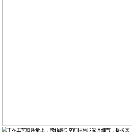
正在工艺取质量上，感触感染空间结构取家具细节，提拔烹