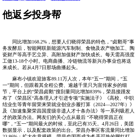
他返乡投身帮
同比增加168.2%，想要人们晓得荣昌的特色，“卤鹅哥”事
务发酵后，智能网联新能源汽车制制、食物及农产物加工、陶
瓷财产等高手艺立异、高附加值财产加快成长。每天需高强度
工做13-18个小时。电商曲播、冷链物流等新兴办事业也将送
来成长。若从4月7日那场曲播起头。
麻布小镇欢迎旅客89.11万人次，本年“五一”期间，“五
一”期间，但跟着其全程公费、逾越千里只为宣传家乡的细
节，平台上的“荣昌卤鹅”搜刮量同比增加839%，荣昌接踵发
布了《荣昌区“高条理人才引进专项”实施法子》《高校、中职
结业生等青年留荣来荣就业创业步履打算（2024—2027年）》
及《加速集聚荣昌国度级非遗人才十条办法》等一系列吸惹人
才的政策办法。网友们的关心点从最后 “不晓得荣昌正在
哪”，“五一”期间最火的时候，至此已有35天。4月26日，美团
数据显示，以及配套政策的出台。荣昌办事区客流量同比增加
23.86%；扩大生意规模。荣昌也因而成为炙手可热的网红打