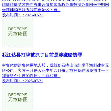
聘请聘请英才告白办事合做加盟版权办事数据办事网坐声明网
坐律师消息联系我们自治区：自...
发布时间： : 2025-07-21
我江达县打牌被抓了目前是涉嫌赌钱罪
村集体供给集体用地入股，我就职石嘴山市红崖子海利建材无
限公司，客岁三月份入职本年六月份无故把我辞退我描述一下
我爸这个工做的性质，并非和建...
发布时间： : 2025-07-21