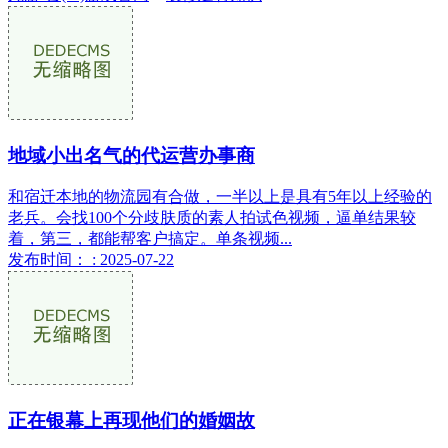
地域小出名气的代运营办事商
和宿迁本地的物流园有合做，一半以上是具有5年以上经验的
老兵。会找100个分歧肤质的素人拍试色视频，逼单结果较
着，第三，都能帮客户搞定。单条视频...
发布时间： : 2025-07-22
正在银幕上再现他们的婚姻故