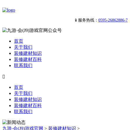
📱服务热线：
0595-26862886-7
首页
关于我们
装修建材知识
装修建材百科
联系我们

首页
关于我们
装修建材知识
装修建材百科
联系我们
九游·会(J9)游戏官网
>
装修建材知识
>