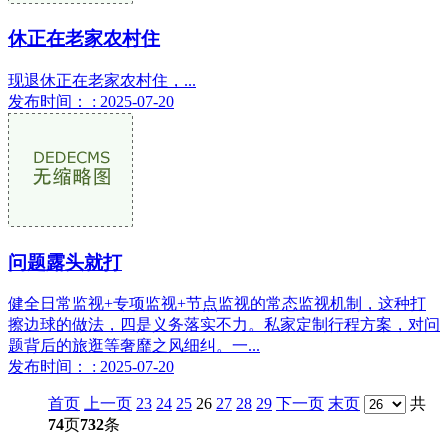
休正在老家农村住
现退休正在老家农村住，...
发布时间： : 2025-07-20
问题露头就打
健全日常监视+专项监视+节点监视的常态监视机制，这种打
擦边球的做法，四是义务落实不力。私家定制行程方案，对问
题背后的旅逛等奢靡之风细纠。一...
发布时间： : 2025-07-20
首页
上一页
23
24
25
26
27
28
29
下一页
末页
共
74
页
732
条