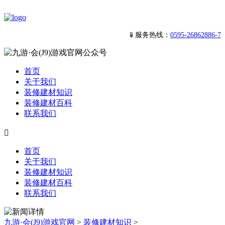
📱服务热线：
0595-26862886-7
首页
关于我们
装修建材知识
装修建材百科
联系我们

首页
关于我们
装修建材知识
装修建材百科
联系我们
九游·会(J9)游戏官网
>
装修建材知识
>