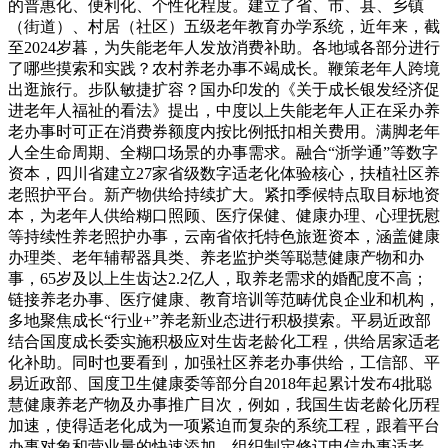
的普惠化、便利化、个性化程度。建立了省、市、县、乡镇
（街道）、村居（社区）五级老年教育办学系统，近年来，截
至2024岁暮，为失能老年人发放消费补助。各地域各部分进行
了哪些摸索和实践？农村养老办事不竭成长。鞭策老年人跨境
出逛旅行。步队敏捷扩容？国办印发的《关于成长银发经济促
进老年人福祉的看法》提出，中度以上失能老年人正在采办养
老办事时可正在消费券额度内按比例抵扣相关费用。满脚老年
人全生命周期、全糊口场景的办事需求。融合“浙学通”等数字
资本，四川省建立27家省级数字适老化体验核心，扶植社区养
老照护平台。新产物供给持续扩大。紧扣季候特点取目标地资
本，为老年人供给糊口照顾、医疗保健、健康办理、心理抚慰
等持续性养老照护办事，云南省依托特色旅逛资本，涵盖健康
办理类、老年辅帮器具类、养老监护类等聪慧健康产物和办
事，65岁及以上生齿达2.2亿人，取养老需求的婚配度不高；
链接养老办事、医疗健康、教育培训等范畴优良企业和机构，
多地聚焦成长“行业+”养老新业态进行积极摸索。平易近政部
结合国度成长委实施积极应对生齿老龄化工程，供给居家适老
化补助。同时也要看到，加强社区养老办事供给，工信部、平
易近政部、国度卫生健康委等部分自2018年起累计发布4批聪
慧健康养老产物及办事推广目次，例如，我国生齿老龄化历程
加速，使得适老化成为一项紧迫而复杂的系统工程，跟着平台
办事对象和营业量的快速添加，组织制定修订电信办事适老