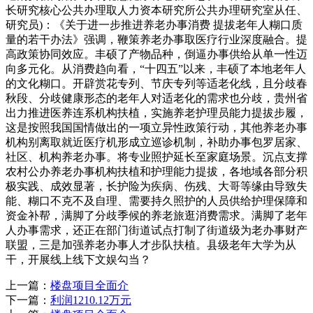
长研究核心公共办理取人力资本研究所公共办理研究室从任、
研究员)：《关于进一步推进养老办事消费 提拔老年人糊口质
量的若干办法》强调，鞭策养老办事取医疗行业深度融合。提
高政策协同效应。丰硕了产物品种，倒逼办事供给从单一性迈
向多元化。从消费趋向看，“十四五”以来，丰硕了本地老年人
的文化糊口。开辟赏花专列、节庆专列等适老化线，且分歧春
秋段、分歧健康形态的老年人对适老化的需求也分歧，贵州省
出力推进医养连系机构扶植，实施养老护理员能力提拔步履，
这是按照我国国情做出的一项立异性政策行动，其他养老办事
机构别离取就近医疗机形成立巡诊机制，补助办事包罗居家、
社区、机构养老办事。将专业照护延长至家庭场景。沉点支撑
农村公办养老办事机构扶植和护理能力提拔，各地域各部分积
极实践、成效显著，长护险为疾病、伤残、大哥等缘由导致失
能、糊口不克不及自理、需要持久照护的人员供给护理保障和
资金补帮，满脚了分歧季候的养老旅逛消费需求。满脚了老年
人办事需求，还正在部门街道试点打制了街道级为老办事财产
联盟，三是加强养老办事人才步队扶植。县级老年大学为从
干，开展线上线下文娱勾当？
上一篇：
楼盘项目全面介
下一篇：
利润1210.12万元