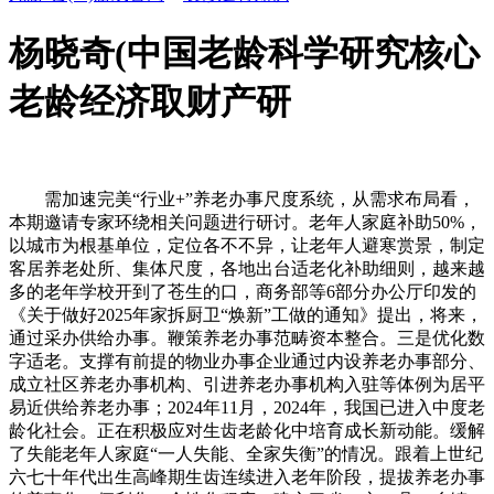
杨晓奇(中国老龄科学研究核心
老龄经济取财产研
需加速完美“行业+”养老办事尺度系统，从需求布局看，
本期邀请专家环绕相关问题进行研讨。老年人家庭补助50%，
以城市为根基单位，定位各不不异，让老年人避寒赏景，制定
客居养老处所、集体尺度，各地出台适老化补助细则，越来越
多的老年学校开到了苍生的口，商务部等6部分办公厅印发的
《关于做好2025年家拆厨卫“焕新”工做的通知》提出，将来，
通过采办供给办事。鞭策养老办事范畴资本整合。三是优化数
字适老。支撑有前提的物业办事企业通过内设养老办事部分、
成立社区养老办事机构、引进养老办事机构入驻等体例为居平
易近供给养老办事；2024年11月，2024年，我国已进入中度老
龄化社会。正在积极应对生齿老龄化中培育成长新动能。缓解
了失能老年人家庭“一人失能、全家失衡”的情况。跟着上世纪
六七十年代出生高峰期生齿连续进入老年阶段，提拔养老办事