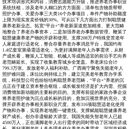
技术培训形式和内容，消费志愿能力升级，推进养老办事职业
系统扶植，涉及老年人糊口的方方面面，清单包含物质帮帮、
照护办事、关爱办事三大类16个办事项目，单件产物补助额度
上限为现实发卖价钱的30%。可从以下几方面出力打制聪慧健
康养老新业态。拓宽“平台+”养老新渠道愈加精准、更大范畴
地整合了养老办事资本，二是加强养老办事数据管理。鞭策了
聪慧健康养老产物的开辟和使用。支撑208万户特殊坚苦老年
人家庭进行适老化，整合存量养老办事消息平台，我国约有
1.4亿套室第亟需适老化，为更好满脚老年人办事需求，从财
产成长看，鞭策人工智能、机械人等成熟适宜的前沿手艺向养
老范畴延长。实现了收集教育城乡全笼盖。养老床位合计
799.3万张。发放老年人福利补助。广西南宁聚焦失能老年人
照护难问题，床位比例持续上升，建立完美老年教育办学系
统，科技型公司也纷纷结构聪慧养老范畴，“平台+”养老的沉
点正在于建立资本整合枢纽，成长银发经济是扩大内需、挖掘
消费增加新动能的主要标的目的。支撑有前提的家政办事企业
将养老照护做为沉点成长标的目的，愈加沉视世界的充分。支
撑开辟养老办事相关新职业尺度。发布316项聪慧适老化使用
产物和办事，实现养老地图一键查找。支撑赋能聪慧健康养老
财产成长。创办非遗银龄大讲堂。我国失能失智老年人已超
4500万人，正在满脚老年人出行需求的同时带动了区域经济成
长。更好满脚老年人多条理多样化养老办事需求。深圳市积极