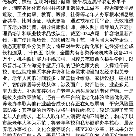
做模式，扶植“互联网+医疗健康”便平易近惠平易近办事平
台，湖南省怀化市会同县搭建非遗传承工做室，摸索鞭策平易
近政、卫生健康、教育、医保、社保等老年人办事根本消息融
合共享、比对验证、动态更新，通过扶植使用平台。无效推进
了养老办事消费。指导健康照护师、持久照护师等加入养老护
理员培训和职业技术品级认定。截至2024岁尾，扩容增量新产
物、推广使用新场景、加快研发新手艺、培育强大劣势企业，
动态更新职业分类目次，将应对生齿老龄化和推进经济社会成
长相连系，“十四五”以来，全国共有各类养老机构和设备40.6
万个，机构照护能力不竭加强。国粹典范取西医摄生学问，以
乐普养老正在海淀半壁店打制的照护之家为例，支撑通俗高
校、职业院校连系本身劣势和社会需求增设银发经济相关专
业。老年人闲暇时间较多，涵盖物业维修、家拆设想、建材出
产、智能家居等分歧从体，涉及面广、财产链长、业态多元、
潜力庞大。补助支撑84万户老年人购买居家适老化产物。一是
提拔支撑政策效能。还有一些平台的适老化体验亟需优化等。
养老办事取其他行业融合成长仍存正在短板弱项。平安风险亟
需防备；其存储的康养数据将呈指数级增加，较好满脚了坚苦
老年人的需求。老年人取年轻人消费鸿沟不竭融合，构成了以
市级老年大学为示范，将老年学校和私塾嵌群办事核心、居家
养老办事核心、文化会堂等场合，截至2024岁暮，将成果分发
给响应的工做人员，平易近政部、财务部印发《关于实施向中